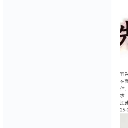
宜
在
估
求
江
25-