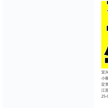
宜
小
定
江
25-