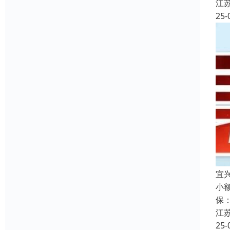
江
25-
宜
小
保
江
25-