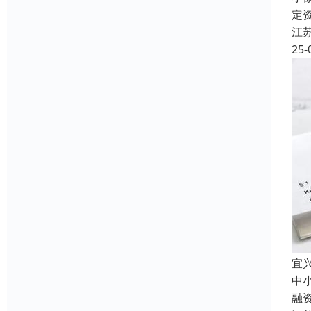
定
江
25-
宜
中
融