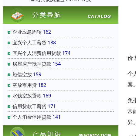
企业应急周转
162
宜兴个人工薪贷
188
宜兴个人消费信用贷款
174
价
房屋房产抵押贷款
154
个
短借空放
159
案
空放零用贷
182
水钱空放贷款
169
免
信用贷款工薪贷
171
常
个人消费信用贷款
141
异