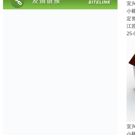
宜
小
定
江
25-
宜
小