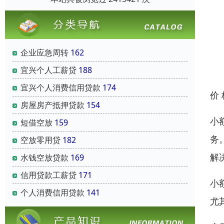
企业应急周转
162
宜兴个人工薪贷
188
宜兴个人消费信用贷款
174
价
房屋房产抵押贷款
154
小
短借空放
159
务
空放零用贷
182
解
水钱空放贷款
169
信用贷款工薪贷
171
小
个人消费信用贷款
141
尤