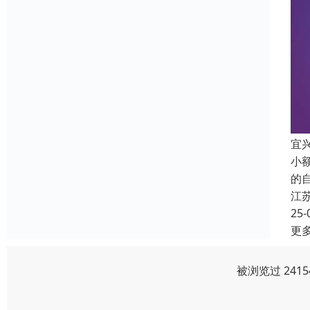
宜
小
的
江
25-
更
被浏览过 241