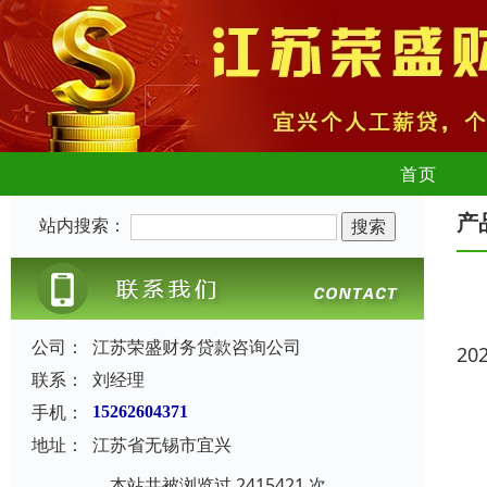
首页
产
站内搜索：
公司：
江苏荣盛财务贷款咨询公司
20
联系：
刘经理
手机：
15262604371
地址：
江苏省无锡市宜兴
本站共被浏览过 2415421 次