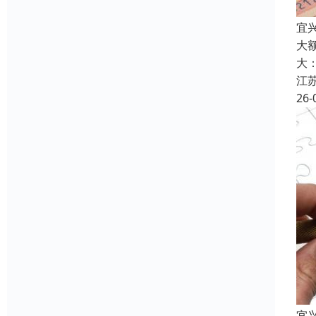
宜
大
大
江
26-
宜