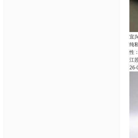
宜
纯
性
江
26-