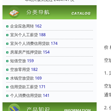
企业应急周转
162
宜兴个人工薪贷
188
宜兴个人消费信用贷款
174
价
房屋房产抵押贷款
154
空
短借空放
159
空放零用贷
182
1.
水钱空放贷款
169
空
信用贷款工薪贷
171
通
个人消费信用贷款
141
2.