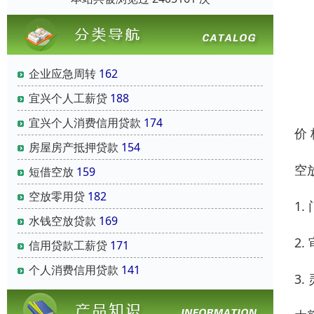
企业应急周转
162
宜兴个人工薪贷
188
宜兴个人消费信用贷款
174
价
房屋房产抵押贷款
154
空
短借空放
159
空放零用贷
182
1
水钱空放贷款
169
2
信用贷款工薪贷
171
个人消费信用贷款
141
3