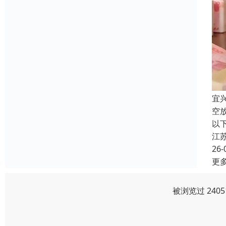
宜
空
以
江
26-
更
被浏览过 240