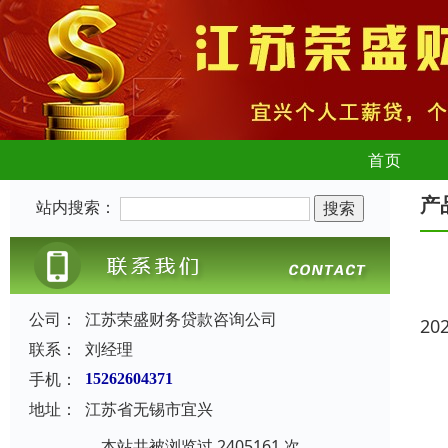
首页
产
站内搜索：
公司：
江苏荣盛财务贷款咨询公司
20
联系：
刘经理
手机：
15262604371
地址：
江苏省无锡市宜兴
本站共被浏览过 2405161 次