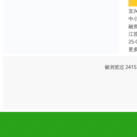
宜
中
融
江
25-
更
被浏览过 241