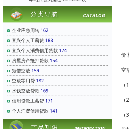
企业应急周转
162
宜兴个人工薪贷
188
宜兴个人消费信用贷款
174
价
房屋房产抵押贷款
154
空
短借空放
159
空放零用贷
182
（
水钱空放贷款
169
（
信用贷款工薪贷
171
个人消费信用贷款
141
（