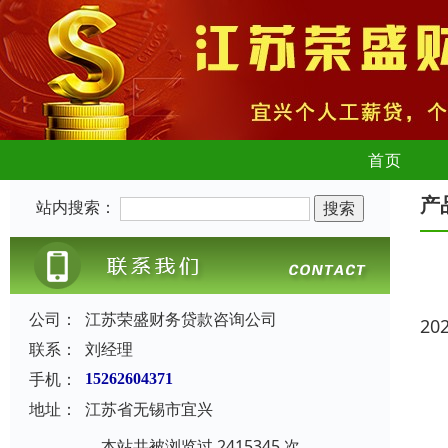
首页
产
站内搜索：
公司：
江苏荣盛财务贷款咨询公司
20
联系：
刘经理
手机：
15262604371
地址：
江苏省无锡市宜兴
本站共被浏览过 2415345 次