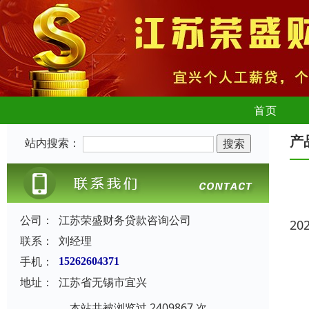
首页
产
站内搜索：
公司：
江苏荣盛财务贷款咨询公司
20
联系：
刘经理
手机：
15262604371
地址：
江苏省无锡市宜兴
本站共被浏览过 2409867 次