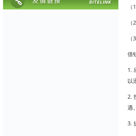
（
（
（
借
1
以
2
遇
3