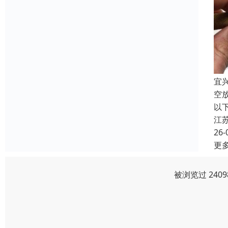
宜
空
以
江
26-
更
被浏览过 240