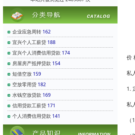
企业应急周转
162
宜兴个人工薪贷
188
宜兴个人消费信用贷款
174
价
房屋房产抵押贷款
154
私
短借空放
159
空放零用贷
182
1.
水钱空放贷款
169
私
信用贷款工薪贷
171
个人消费信用贷款
141
（